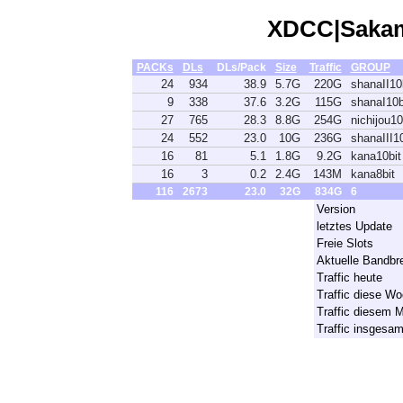
XDCC|Sakam
PACKs
DLs
DLs/Pack
Size
Traffic
GROUP
24
934
38.9
5.7G
220G
shanaII10
9
338
37.6
3.2G
115G
shanaI10b
27
765
28.3
8.8G
254G
nichijou10
24
552
23.0
10G
236G
shanaIII10
16
81
5.1
1.8G
9.2G
kana10bit
16
3
0.2
2.4G
143M
kana8bit
116
2673
23.0
32G
834G
6
Version
letztes Update
Freie Slots
Aktuelle Bandbre
Traffic heute
Traffic diese W
Traffic diesem 
Traffic insgesa